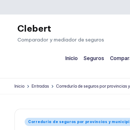
Saltar
al
Clebert
contenido
Comparador y mediador de seguros
Inicio
Seguros
Compara
Inicio
Entradas
Correduría de seguros por provincias 
Publicado
Correduría de seguros por provincias y municip
en