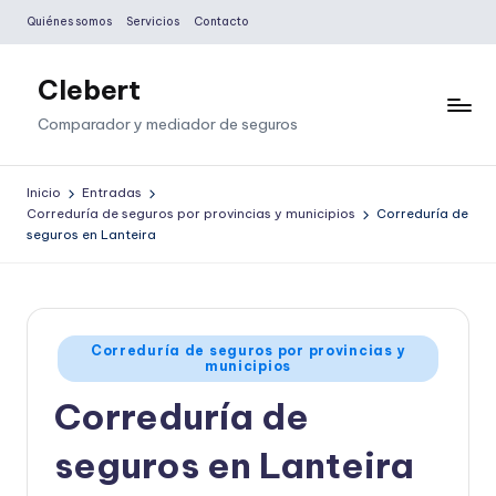
Quiénes somos
Servicios
Contacto
Saltar
al
Clebert
contenido
Comparador y mediador de seguros
Inicio
Entradas
Correduría de seguros por provincias y municipios
Correduría de
seguros en Lanteira
Publicado
Correduría de seguros por provincias y
municipios
en
Correduría de
seguros en Lanteira