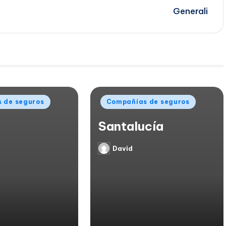
Generali
Publicado
 de seguros
Compañías de seguros
en
Santalucía
David
Publicado
por