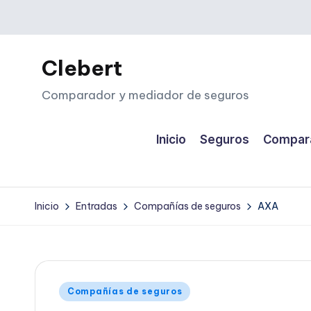
Saltar
al
Clebert
contenido
Comparador y mediador de seguros
Inicio
Seguros
Compara
Inicio
Entradas
Compañías de seguros
AXA
Publicado
Compañías de seguros
en