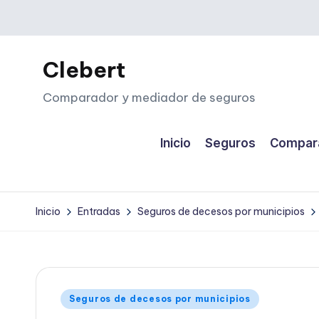
Saltar
al
Clebert
contenido
Comparador y mediador de seguros
Inicio
Seguros
Compara
Inicio
Entradas
Seguros de decesos por municipios
Publicado
Seguros de decesos por municipios
en