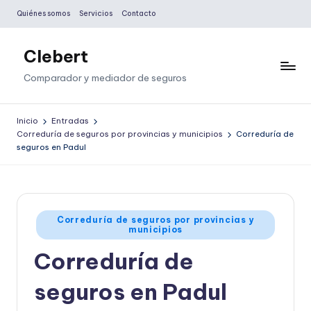
Quiénes somos
Servicios
Contacto
Saltar
al
Clebert
contenido
Comparador y mediador de seguros
Inicio
Entradas
Correduría de seguros por provincias y municipios
Correduría de
seguros en Padul
Publicado
Correduría de seguros por provincias y
municipios
en
Correduría de
seguros en Padul