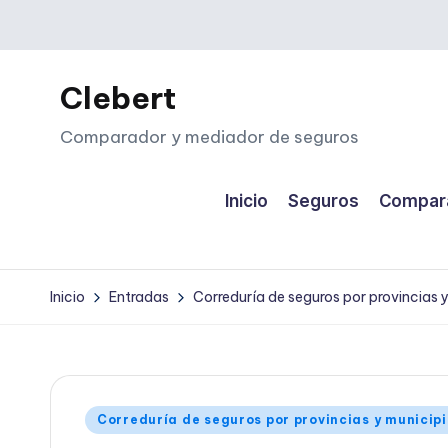
Saltar
al
Clebert
contenido
Comparador y mediador de seguros
Inicio
Seguros
Compara
Inicio
Entradas
Correduría de seguros por provincias 
Publicado
Correduría de seguros por provincias y municip
en