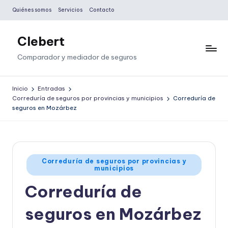
Quiénes somos
Servicios
Contacto
Saltar
al
Clebert
contenido
Comparador y mediador de seguros
Inicio
Entradas
Correduría de seguros por provincias y municipios
Correduría de
seguros en Mozárbez
Publicado
Correduría de seguros por provincias y
municipios
en
Correduría de
seguros en Mozárbez