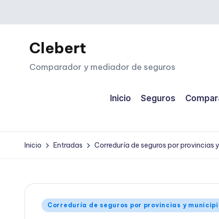
Saltar
al
Clebert
contenido
Comparador y mediador de seguros
Inicio
Seguros
Compara
Inicio
Entradas
Correduría de seguros por provincias 
Publicado
Correduría de seguros por provincias y municip
en