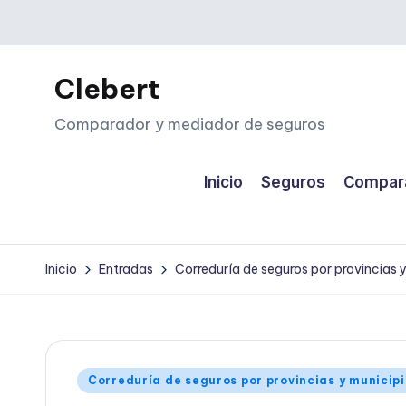
Saltar
al
Clebert
contenido
Comparador y mediador de seguros
Inicio
Seguros
Compara
Inicio
Entradas
Correduría de seguros por provincias 
Publicado
Correduría de seguros por provincias y municip
en