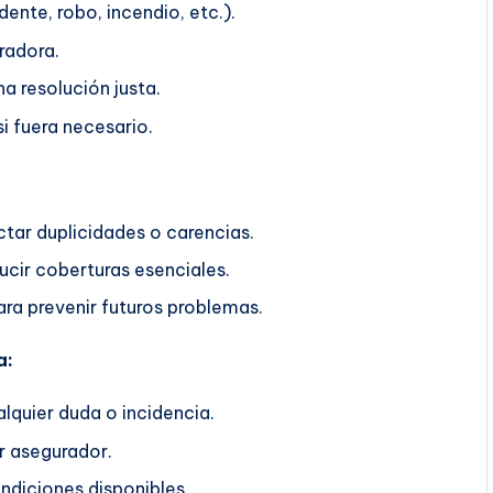
ente, robo, incendio, etc.).
radora.
a resolución justa.
i fuera necesario.
ctar duplicidades o carencias.
ucir coberturas esenciales.
ra prevenir futuros problemas.
a:
lquier duda o incidencia.
r asegurador.
ndiciones disponibles.