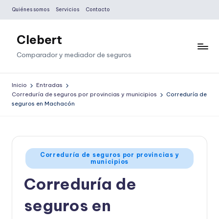
Quiénes somos
Servicios
Contacto
Saltar
al
Clebert
contenido
Comparador y mediador de seguros
Inicio
Entradas
Correduría de seguros por provincias y municipios
Correduría de
seguros en Machacón
Publicado
Correduría de seguros por provincias y
municipios
en
Correduría de
seguros en