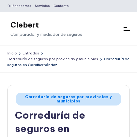
Quiénes somos
Servicios
Contacto
Saltar
al
Clebert
contenido
Comparador y mediador de seguros
Inicio
Entradas
Correduría de seguros por provincias y municipios
Correduría de
seguros en Garcihernández
Publicado
Correduría de seguros por provincias y
municipios
en
Correduría de
seguros en