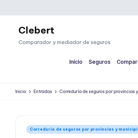
Saltar
al
Clebert
contenido
Comparador y mediador de seguros
Inicio
Seguros
Compara
Inicio
Entradas
Correduría de seguros por provincias 
Publicado
Correduría de seguros por provincias y municip
en