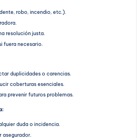
ente, robo, incendio, etc.).
radora.
a resolución justa.
i fuera necesario.
ctar duplicidades o carencias.
ucir coberturas esenciales.
ra prevenir futuros problemas.
a:
lquier duda o incidencia.
r asegurador.