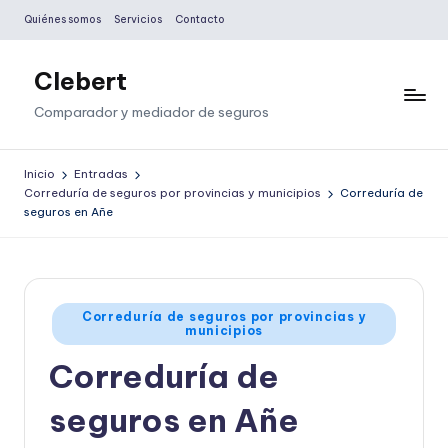
Quiénes somos
Servicios
Contacto
Saltar
al
Clebert
contenido
Comparador y mediador de seguros
Inicio
Entradas
Correduría de seguros por provincias y municipios
Correduría de
seguros en Añe
Publicado
Correduría de seguros por provincias y
municipios
en
Correduría de
seguros en Añe