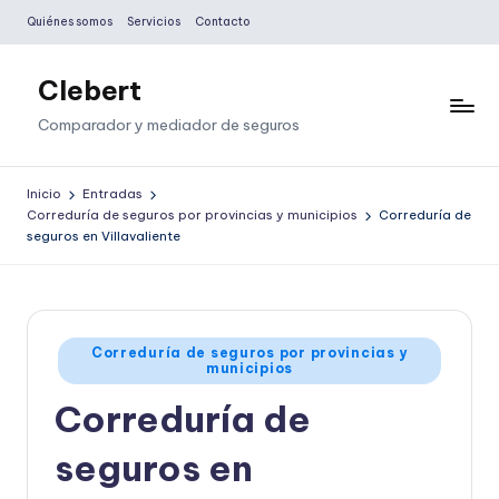
Quiénes somos
Servicios
Contacto
Saltar
al
Clebert
contenido
Comparador y mediador de seguros
Inicio
Entradas
Correduría de seguros por provincias y municipios
Correduría de
seguros en Villavaliente
Publicado
Correduría de seguros por provincias y
municipios
en
Correduría de
seguros en