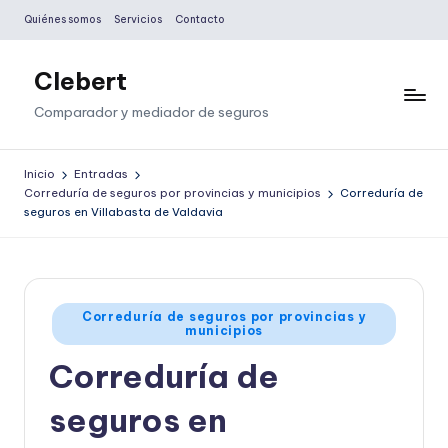
Quiénes somos
Servicios
Contacto
Saltar
al
Clebert
contenido
Comparador y mediador de seguros
Inicio
Entradas
Correduría de seguros por provincias y municipios
Correduría de
seguros en Villabasta de Valdavia
Publicado
Correduría de seguros por provincias y
municipios
en
Correduría de
seguros en