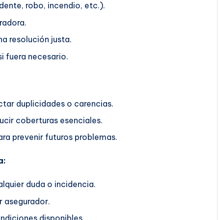
ente, robo, incendio, etc.).
radora.
a resolución justa.
i fuera necesario.
ctar duplicidades o carencias.
ucir coberturas esenciales.
ra prevenir futuros problemas.
a:
lquier duda o incidencia.
r asegurador.
ndiciones disponibles.