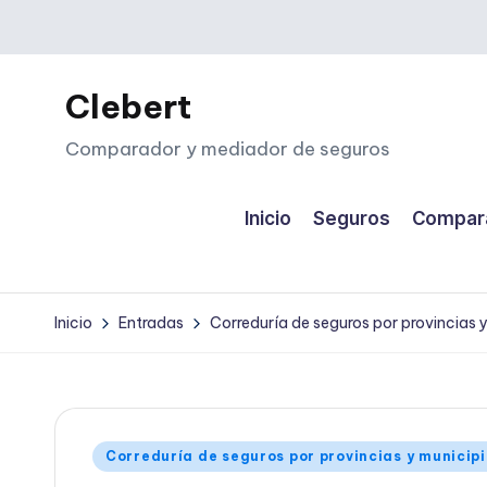
Saltar
al
Clebert
contenido
Comparador y mediador de seguros
Inicio
Seguros
Compara
Inicio
Entradas
Correduría de seguros por provincias 
Publicado
Correduría de seguros por provincias y municip
en