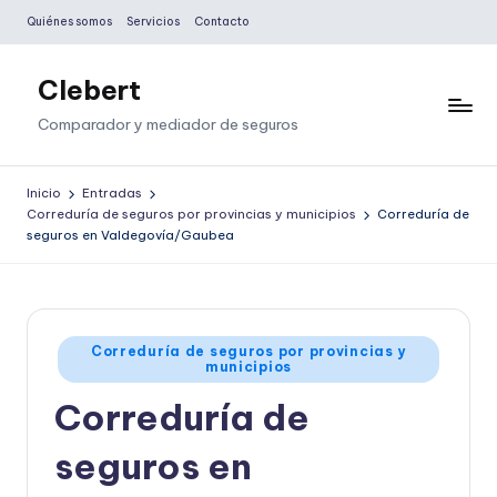
Quiénes somos
Servicios
Contacto
Saltar
al
Clebert
contenido
Comparador y mediador de seguros
Inicio
Entradas
Correduría de seguros por provincias y municipios
Correduría de
seguros en Valdegovía/Gaubea
Publicado
Correduría de seguros por provincias y
municipios
en
Correduría de
seguros en