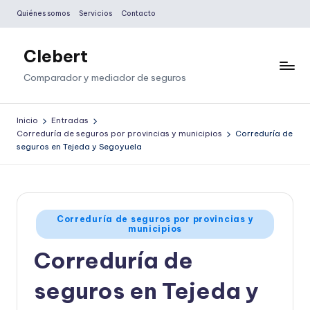
Quiénes somos
Servicios
Contacto
Saltar
al
Clebert
contenido
Comparador y mediador de seguros
Inicio
Entradas
Correduría de seguros por provincias y municipios
Correduría de
seguros en Tejeda y Segoyuela
Publicado
Correduría de seguros por provincias y
municipios
en
Correduría de
seguros en Tejeda y