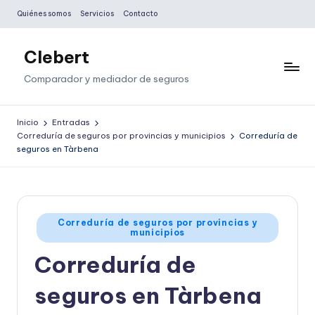
Quiénes somos
Servicios
Contacto
Saltar
al
Clebert
contenido
Comparador y mediador de seguros
Inicio
Entradas
Correduría de seguros por provincias y municipios
Correduría de
seguros en Tàrbena
Publicado
Correduría de seguros por provincias y
municipios
en
Correduría de
seguros en Tàrbena