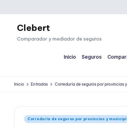
Saltar
al
Clebert
contenido
Comparador y mediador de seguros
Inicio
Seguros
Compara
Inicio
Entradas
Correduría de seguros por provincias 
Publicado
Correduría de seguros por provincias y municip
en