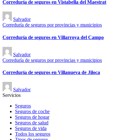
Correduría de seguros en Vistabella del Maestrat
Publicado
Salvador
por
Publicado
Correduría de seguros por provincias y municipios
en
Correduría de seguros en Villarroya del Campo
Publicado
Salvador
por
Publicado
Correduría de seguros por provincias y municipios
en
Correduría de seguros en Villanueva de Jiloca
Publicado
Salvador
por
Servicios
Seguros
Seguros de coche
Seguros de hogar
Seguros de salud
Seguros de vida
Todos los seguros
Tipos de seguros