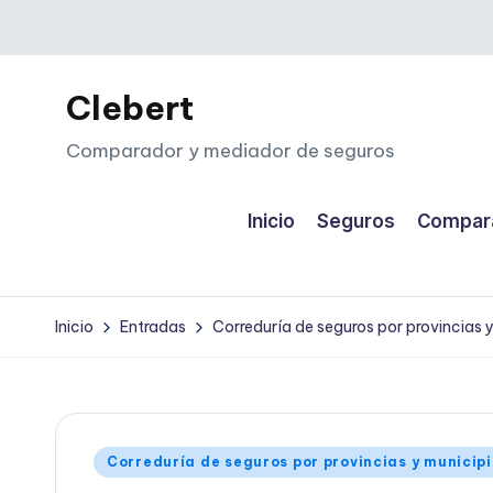
Saltar
al
Clebert
contenido
Comparador y mediador de seguros
Inicio
Seguros
Compara
Inicio
Entradas
Correduría de seguros por provincias 
Publicado
Correduría de seguros por provincias y municip
en