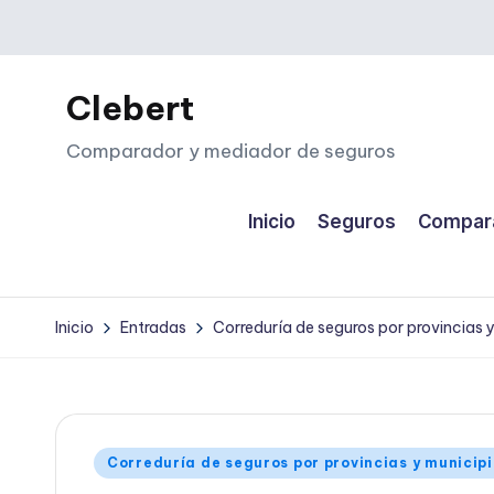
Saltar
al
Clebert
contenido
Comparador y mediador de seguros
Inicio
Seguros
Compara
Inicio
Entradas
Correduría de seguros por provincias 
Publicado
Correduría de seguros por provincias y municip
en