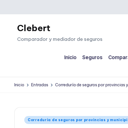
Saltar
al
Clebert
contenido
Comparador y mediador de seguros
Inicio
Seguros
Compara
Inicio
Entradas
Correduría de seguros por provincias 
Publicado
Correduría de seguros por provincias y municip
en