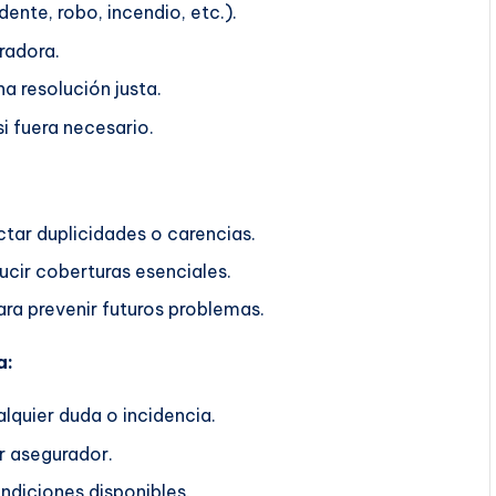
ente, robo, incendio, etc.).
radora.
a resolución justa.
i fuera necesario.
ctar duplicidades o carencias.
ucir coberturas esenciales.
ra prevenir futuros problemas.
a:
lquier duda o incidencia.
r asegurador.
ndiciones disponibles.