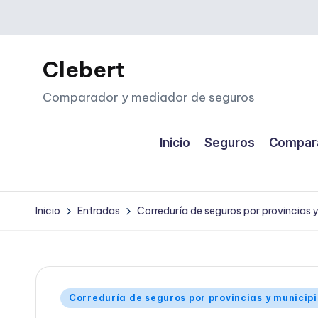
Saltar
al
Clebert
contenido
Comparador y mediador de seguros
Inicio
Seguros
Compara
Inicio
Entradas
Correduría de seguros por provincias 
Publicado
Correduría de seguros por provincias y municip
en