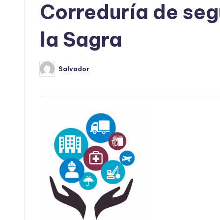
Correduría de se
la Sagra
Salvador
Publicado
por