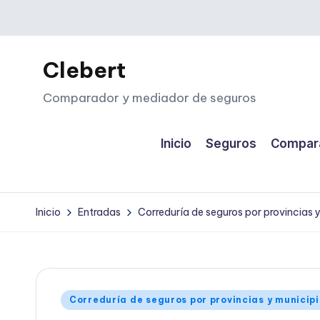
Saltar
al
Clebert
contenido
Comparador y mediador de seguros
Inicio
Seguros
Compara
Inicio
Entradas
Correduría de seguros por provincias 
Publicado
Correduría de seguros por provincias y municip
en