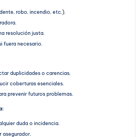
ente, robo, incendio, etc.).
radora.
a resolución justa.
i fuera necesario.
ctar duplicidades o carencias.
ucir coberturas esenciales.
ra prevenir futuros problemas.
a:
lquier duda o incidencia.
r asegurador.