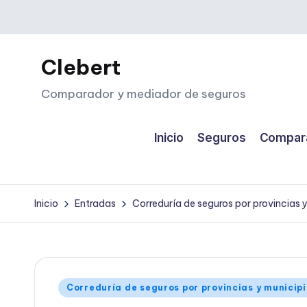
Saltar
al
Clebert
contenido
Comparador y mediador de seguros
Inicio
Seguros
Compara
Inicio
Entradas
Correduría de seguros por provincias 
Publicado
Correduría de seguros por provincias y municip
en