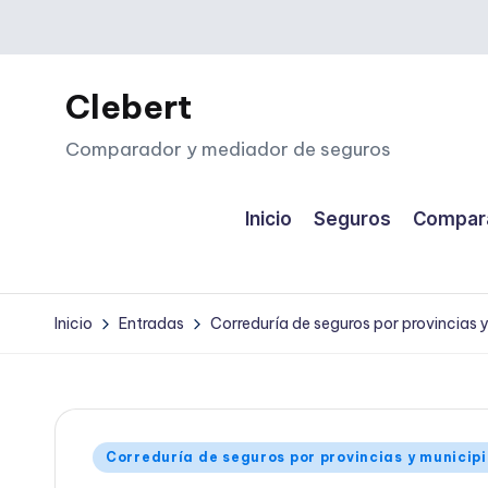
Saltar
al
Clebert
contenido
Comparador y mediador de seguros
Inicio
Seguros
Compara
Inicio
Entradas
Correduría de seguros por provincias 
Publicado
Correduría de seguros por provincias y municip
en