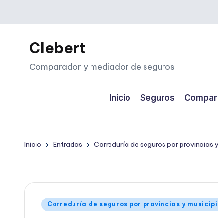
Saltar
al
Clebert
contenido
Comparador y mediador de seguros
Inicio
Seguros
Compara
Inicio
Entradas
Correduría de seguros por provincias 
Publicado
Correduría de seguros por provincias y municip
en