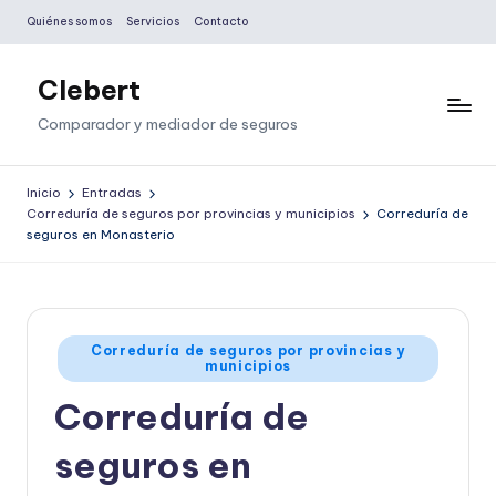
Quiénes somos
Servicios
Contacto
Saltar
al
Clebert
contenido
Comparador y mediador de seguros
Inicio
Entradas
Correduría de seguros por provincias y municipios
Correduría de
seguros en Monasterio
Publicado
Correduría de seguros por provincias y
municipios
en
Correduría de
seguros en