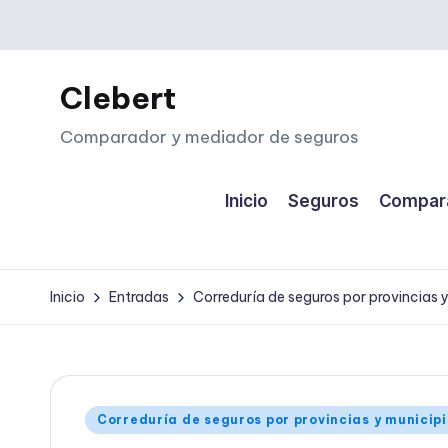
Saltar
al
Clebert
contenido
Comparador y mediador de seguros
Inicio
Seguros
Compara
Inicio
Entradas
Correduría de seguros por provincias 
Publicado
Correduría de seguros por provincias y municip
en