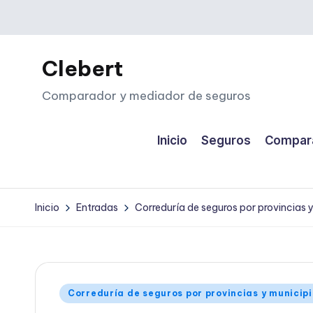
Saltar
al
Clebert
contenido
Comparador y mediador de seguros
Inicio
Seguros
Compara
Inicio
Entradas
Correduría de seguros por provincias 
Publicado
Correduría de seguros por provincias y municip
en