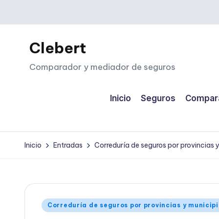
Saltar
al
Clebert
contenido
Comparador y mediador de seguros
Inicio
Seguros
Compara
Inicio
Entradas
Correduría de seguros por provincias 
Publicado
Correduría de seguros por provincias y municip
en