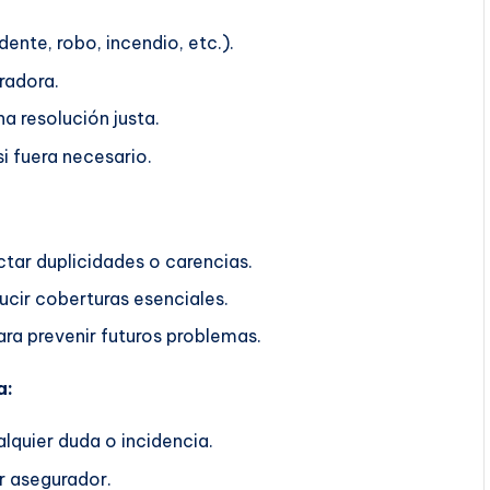
ente, robo, incendio, etc.).
radora.
a resolución justa.
i fuera necesario.
ctar duplicidades o carencias.
ucir coberturas esenciales.
ra prevenir futuros problemas.
a:
lquier duda o incidencia.
r asegurador.