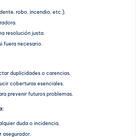
ente, robo, incendio, etc.).
radora.
a resolución justa.
i fuera necesario.
ctar duplicidades o carencias.
ucir coberturas esenciales.
ra prevenir futuros problemas.
a:
lquier duda o incidencia.
r asegurador.