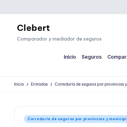
Saltar
al
Clebert
contenido
Comparador y mediador de seguros
Inicio
Seguros
Compara
Inicio
Entradas
Correduría de seguros por provincias 
Publicado
Correduría de seguros por provincias y municip
en