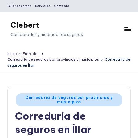
Quiénes somos
Servicios
Contacto
Saltar
al
Clebert
contenido
Comparador y mediador de seguros
Inicio
Entradas
Correduría de seguros por provincias y municipios
Correduría de
seguros en Íllar
Publicado
Correduría de seguros por provincias y
municipios
en
Correduría de
seguros en Íllar