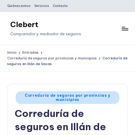
Quiénes somos
Servicios
Contacto
Saltar
al
Clebert
contenido
Comparador y mediador de seguros
Inicio
Entradas
Correduría de seguros por provincias y municipios
Correduría de
seguros en Illán de Vacas
Publicado
Correduría de seguros por provincias y
municipios
en
Correduría de
seguros en Illán de