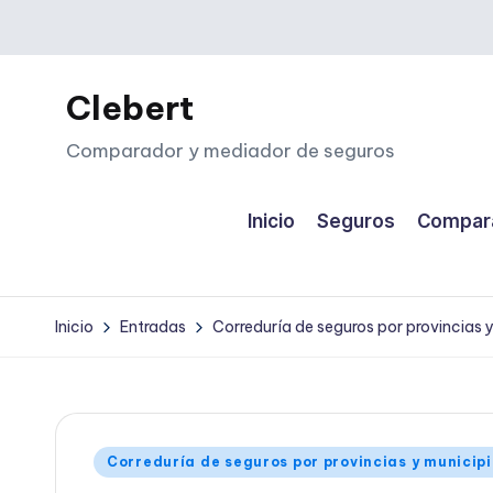
Saltar
al
Clebert
contenido
Comparador y mediador de seguros
Inicio
Seguros
Compara
Inicio
Entradas
Correduría de seguros por provincias 
Publicado
Correduría de seguros por provincias y municip
en