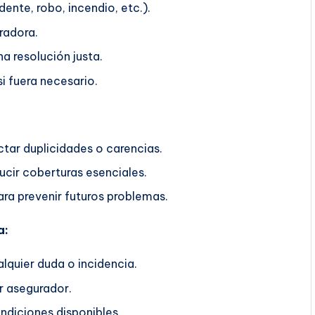
ente, robo, incendio, etc.).
radora.
a resolución justa.
i fuera necesario.
ctar duplicidades o carencias.
ucir coberturas esenciales.
ra prevenir futuros problemas.
a:
lquier duda o incidencia.
r asegurador.
ndiciones disponibles.