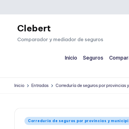
Saltar
al
Clebert
contenido
Comparador y mediador de seguros
Inicio
Seguros
Compara
Inicio
Entradas
Correduría de seguros por provincias 
Publicado
Correduría de seguros por provincias y municip
en