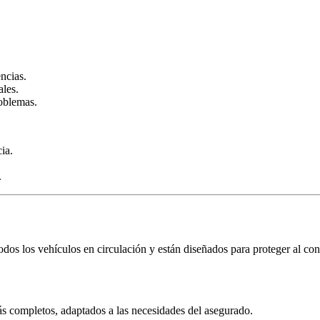
encias.
ales.
roblemas.
ia.
.
os los vehículos en circulación y están diseñados para proteger al conduc
más completos, adaptados a las necesidades del asegurado.