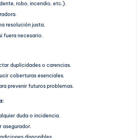
ente, robo, incendio, etc.).
radora.
a resolución justa.
i fuera necesario.
ctar duplicidades o carencias.
ucir coberturas esenciales.
ra prevenir futuros problemas.
a:
lquier duda o incidencia.
r asegurador.
ndiciones disponibles.