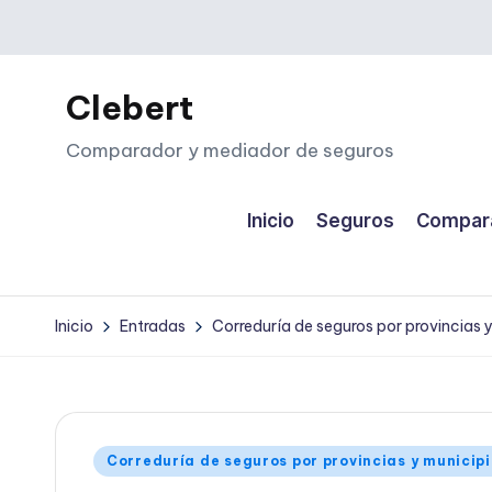
Saltar
al
Clebert
contenido
Comparador y mediador de seguros
Inicio
Seguros
Compara
Inicio
Entradas
Correduría de seguros por provincias 
Publicado
Correduría de seguros por provincias y municip
en