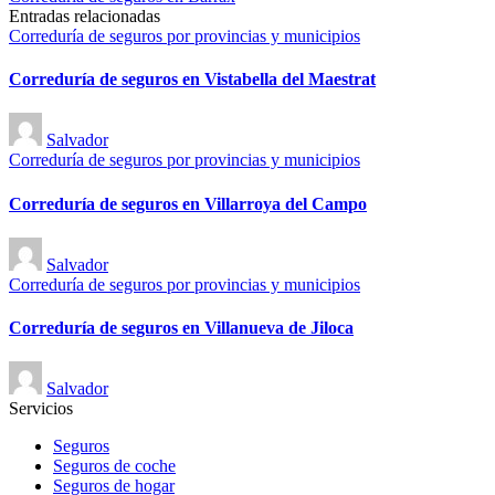
Entradas relacionadas
Publicado
Correduría de seguros por provincias y municipios
en
Correduría de seguros en Vistabella del Maestrat
Publicado
Salvador
por
Publicado
Correduría de seguros por provincias y municipios
en
Correduría de seguros en Villarroya del Campo
Publicado
Salvador
por
Publicado
Correduría de seguros por provincias y municipios
en
Correduría de seguros en Villanueva de Jiloca
Publicado
Salvador
por
Servicios
Seguros
Seguros de coche
Seguros de hogar