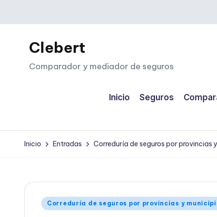
Saltar
al
Clebert
contenido
Comparador y mediador de seguros
Inicio
Seguros
Compara
Inicio
Entradas
Correduría de seguros por provincias 
Publicado
Correduría de seguros por provincias y municip
en