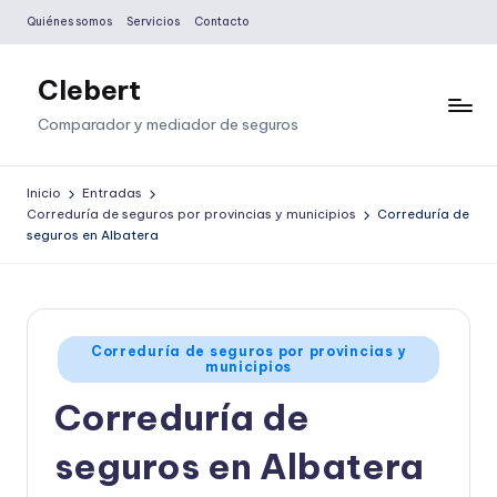
Quiénes somos
Servicios
Contacto
Saltar
al
Clebert
contenido
Comparador y mediador de seguros
Inicio
Entradas
Correduría de seguros por provincias y municipios
Correduría de
seguros en Albatera
Publicado
Correduría de seguros por provincias y
municipios
en
Correduría de
seguros en Albatera