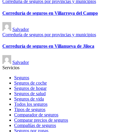
Publicado
Correduría de seguros por provincias y municipios
en
Correduría de seguros en Villarroya del Campo
Publicado
Salvador
por
Publicado
Correduría de seguros por provincias y municipios
en
Correduría de seguros en Villanueva de Jiloca
Publicado
Salvador
por
Servicios
Seguros
Seguros de coche
Seguros de hogar
Seguros de salud
Seguros de vida
Todos los seguros
Tipos de seguros
Comparador de seguros
Comparar precios de seguros
Compañías de seguros
Seguros por zonas