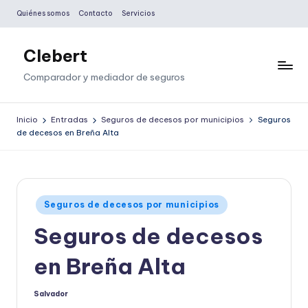
Quiénes somos
Contacto
Servicios
Saltar
al
Clebert
contenido
Comparador y mediador de seguros
Inicio
Entradas
Seguros de decesos por municipios
Seguros
de decesos en Breña Alta
Publicado
Seguros de decesos por municipios
en
Seguros de decesos
en Breña Alta
Salvador
Publicado
por