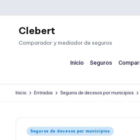
Saltar
al
Clebert
contenido
Comparador y mediador de seguros
Inicio
Seguros
Compara
Inicio
Entradas
Seguros de decesos por municipios
Publicado
Seguros de decesos por municipios
en