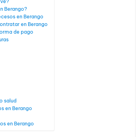
rve?
en Berango?
decesos en Berango
ontratar en Berango
forma de pago
uras
o salud
os en Berango
sos en Berango