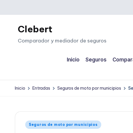
Saltar
al
Clebert
contenido
Comparador y mediador de seguros
Inicio
Seguros
Compara
Inicio
Entradas
Seguros de moto por municipios
Se
Publicado
Seguros de moto por municipios
en