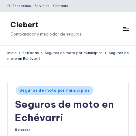
Quiénes somos
Servicios
Contacto
Saltar
al
Clebert
contenido
Comparador y mediador de seguros
Inicio
Entradas
Seguros de moto por municipios
Seguros de
moto en Echévarri
Publicado
Seguros de moto por municipios
en
Seguros de moto en
Echévarri
Salvador
Publicado
por