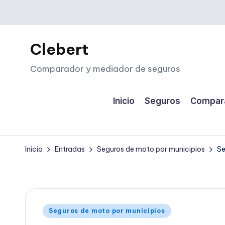
Saltar
al
Clebert
contenido
Comparador y mediador de seguros
Inicio
Seguros
Compara
Inicio
Entradas
Seguros de moto por municipios
Se
Publicado
Seguros de moto por municipios
en