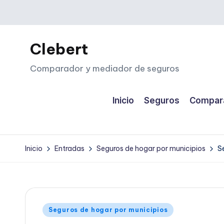
Saltar
al
Clebert
contenido
Comparador y mediador de seguros
Inicio
Seguros
Compara
Inicio
Entradas
Seguros de hogar por municipios
S
Publicado
Seguros de hogar por municipios
en